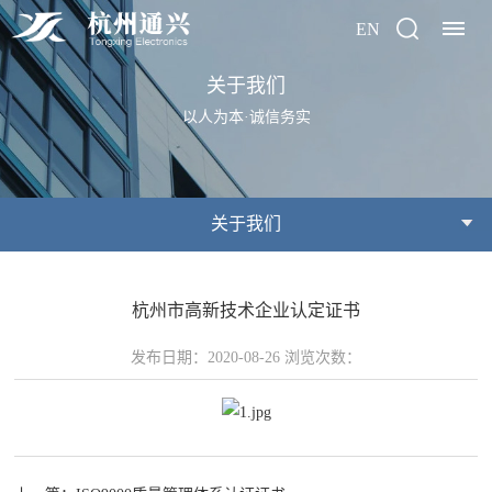
EN
关于我们
首
以人为本·诚信务实
页
关
关于我们
于
我
杭州市高新技术企业认定证书
们
发布日期：2020-08-26 浏览次数：
公
荣
产
司
誉
品
简
资
介
质
中