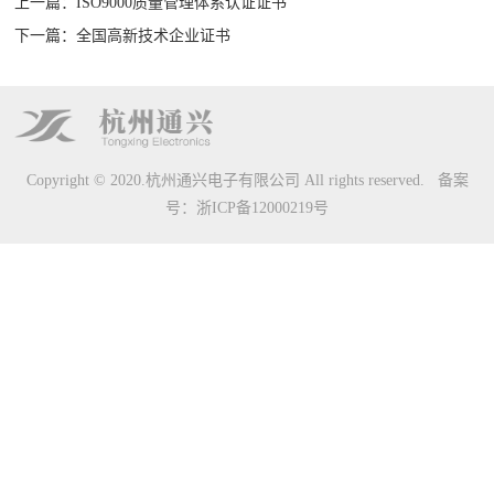
上一篇：ISO9000质量管理体系认证证书
下一篇：全国高新技术企业证书
心
1550nm
1550nm
铒
掺
光
电
拉
卫
光
其
FTTH
联
外调光
直调光
镱
铒
传
信
曼
星
接
他
光接
系
发射机
发射机
大
光
输
级
光
光
收
光
收机
功
纤
平
光
纤
传
机
传
我
Copyright © 2020.杭州通兴电子有限公司 All rights reserved. 备案
率
放
台
纤
放
输
输
号：
浙ICP备12000219号
们
光
大
放
大
设
设
联
纤
器
大
器
备
备
系
放
器
方
大
式
器