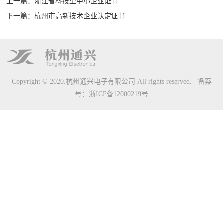
上一篇：浙江省科技型中小企业证书
下一篇：杭州市高新技术企业认定证书
心
1550nm
1550nm
铒
掺
光
电
拉
卫
光
其
FTTH
联
外调光
直调光
镱
铒
传
信
曼
星
接
他
光接
系
发射机
发射机
大
光
输
级
光
光
收
光
收机
功
纤
平
光
纤
传
机
传
我
Copyright © 2020.杭州通兴电子有限公司 All rights reserved. 备案
率
放
台
纤
放
输
输
号：
浙ICP备12000219号
们
光
大
放
大
设
设
联
纤
器
大
器
备
备
系
放
器
方
大
式
器