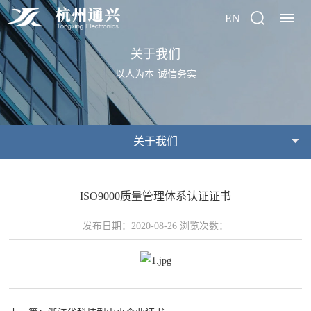
EN
关于我们
首
以人为本·诚信务实
页
关
关于我们
于
我
ISO9000质量管理体系认证证书
们
发布日期：2020-08-26 浏览次数：
公
荣
产
司
誉
品
简
资
介
质
中