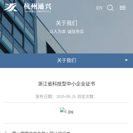
EN
关于我们
首
以人为本·诚信务实
页
关
关于我们
于
我
浙江省科技型中小企业证书
们
发布日期：2020-08-26 浏览次数：
公
荣
产
司
誉
品
简
资
介
质
中