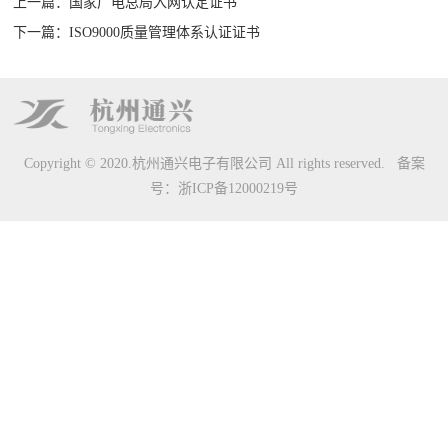
上一篇：国家广电总局入网认定证书
下一篇：ISO9000质量管理体系认证证书
心
1550nm
1550nm
铒
掺
光
电
拉
卫
光
其
FTTH
联
外调光
直调光
镱
铒
传
信
曼
星
接
他
光接
系
发射机
发射机
大
光
输
级
光
光
收
光
收机
功
纤
平
光
纤
传
机
传
我
Copyright © 2020.杭州通兴电子有限公司 All rights reserved. 备案
率
放
台
纤
放
输
输
号：
浙ICP备12000219号
们
光
大
放
大
设
设
联
纤
器
大
器
备
备
系
放
器
方
大
式
器